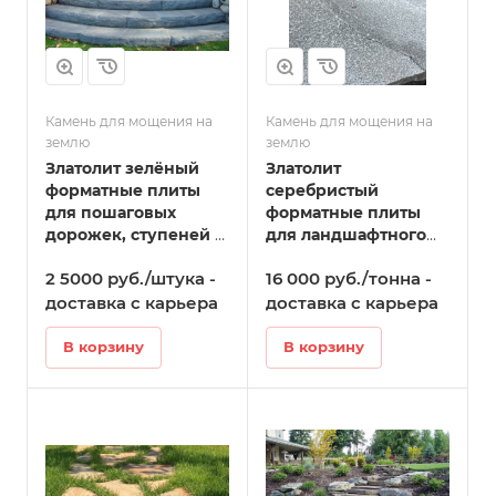
Камень для мощения на
Камень для мощения на
землю
землю
Златолит зелёный
Златолит
форматные плиты
серебристый
для пошаговых
форматные плиты
дорожек, ступеней в
для ландшафтного
Камышлове
дизайна в
2 5000 руб./штука -
16 000 руб./тонна -
Камышлове
доставка с карьера
доставка с карьера
В корзину
В корзину