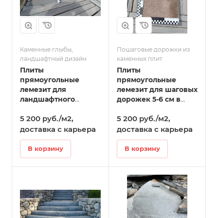
Каменные глыбы,
Пошаговые дорожки из
ландшафтный дизайн
каменных плит
Плиты
Плиты
прямоугольные
прямоугольные
лемезит для
лемезит для шаговых
ландшафтного
дорожек 5-6 см в
дизайна 5-6 см в
Камышлове
5 200 руб./м2,
5 200 руб./м2,
Камышлове
доставка с карьера
доставка с карьера
В корзину
В корзину