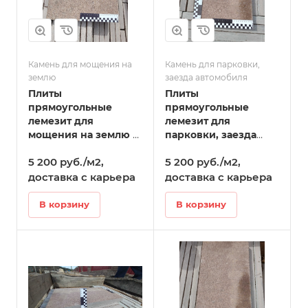
Камень для мощения на
Камень для парковки,
землю
заезда автомобиля
Плиты
Плиты
прямоугольные
прямоугольные
лемезит для
лемезит для
мощения на землю 5-
парковки, заезда
6 см в Камышлове
автомобиля 5-6 см в
5 200 руб./м2,
5 200 руб./м2,
Камышлове
доставка с карьера
доставка с карьера
В корзину
В корзину