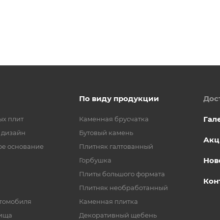
По виду продукции
Дос
Гал
ых плит
Каменная брусчатка
 дизайн
Бутовый камень
Акц
ое основание
Плитняк галтованный
Нов
Горбушка
Плиты большого формата
Кон
Плитняк необработанный
втомобиля
Каменная плитка
рища
Декоративный щебень