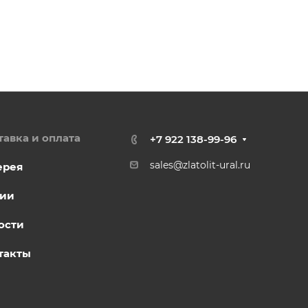
тавка и оплата
+7 922 138-99-96
sales@zlatolit-ural.ru
ерея
ии
ости
такты