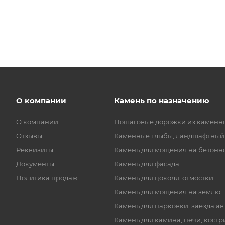
О компании
Камень по назначению
О компании
Пошаговые дорожки из каменн
Отзывы
Каменные глыбы, ландшафтный
Реквизиты
Камень для мощения на бетонн
Документы
Камень для фасада
Политика продаж
Камень для цоколя, отмостки
Камень для мощения на землю
Камень для парковки, заезда а
Камень для камина, печи, кост